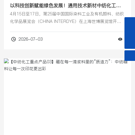
以科技创新赋能绿色发展！通用技术新材中纺化工亮
相上海国际染料工业及有机颜料、纺织化学品展览会
4月15日至17日，第25届中国国际染料工业及有机颜料、纺织
化学品展览会（CHINA INTERDYE）在上海世博展览馆开
123kangzhh@163.com
幕。展会由中国染料工业协会、中国印染行业协会、中国国际
贸易促进委员会上海市分会共同主办，是行业内规模最大、影
+86-10-67832928
2026-07-03
响力最广的专业展会之一。通用技术新材中纺化工携创新产品
与先进技术方案亮相展会，通用技术新材副总经理、党委委
员、中纺化工董事长李开占出席展会并与企业客商进行沟通交
流。