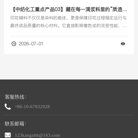
【中纺化工重点产品03】藏在每一滴浆料里的“质造
力”：中纺糊料让每一次印花更出彩
印花糊料不仅仅是染料的载体，更是保障印花过程稳定运行与
最终成品质量的核心材料。它直接影响着色浆的流变性能、织
物的表观得色量、图案轮廓的清晰度、布面的渗透均匀性及成
品手感，是连接设备、染料、工艺与面料之间的技术纽带。
2026-07-01
客服热线：
+86-10-67832928
联系邮箱：
123kangzhh@163.com