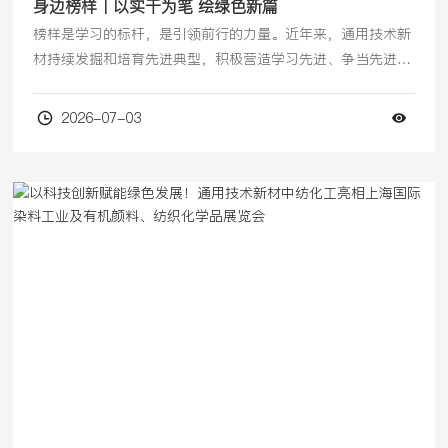
身边榜样丨以实干为笔 绘绿色新篇
榜样是学习的标杆，是引领前行的力量。近年来，通用技术新
材持续发掘和培育先进典型，积极营造学习先进、争当先进、
共促发展的良好氛围。为进一步传承通用技术先进精神和“建
院精神”，激发全体干部职工干事创业的热情与合力，公司官
2026-07-03
微特开设“身边榜样”专栏，通过讲述榜样故事，激励广大员工
见贤思齐、奋发有为，以更加饱满的精神状态投身建强科技创
新型企业的新征程中。今天推送《通用技术新材中纺化工防水
剂组：以实干为笔 绘绿色新篇》。